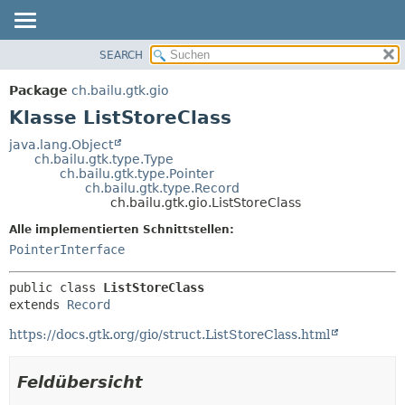
SEARCH
ÜBERBLICK
ÜBERSICHT:
VERSCHACHTELT
PACKAGE
Package
ch.bailu.gtk.gio
FELD
KLASSE
Klasse ListStoreClass
KONSTRUKTOR
BAUM
java.lang.Object
METHODE
ch.bailu.gtk.type.Type
VERALTET
ch.bailu.gtk.type.Pointer
INDEX
ch.bailu.gtk.type.Record
DETAILS:
ch.bailu.gtk.gio.ListStoreClass
HILFE
FELD
Alle implementierten Schnittstellen:
KONSTRUKTOR
PointerInterface
METHODE
public class 
ListStoreClass
extends 
Record
https://docs.gtk.org/gio/struct.ListStoreClass.html
Feldübersicht