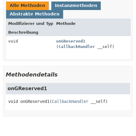
Alle Methoden
Instanzmethoden
Abstrakte Methoden
Modifizierer und Typ
Methode
Beschreibung
void
onGReserved1
(
CallbackHandler
__self)
Methodendetails
onGReserved1
void
onGReserved1
(
CallbackHandler
 __self)