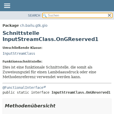
SEARCH
ÜBERBLICK
ÜBERSICHT:
VERSCHACHTELT
PACKAGE
Package
ch.bailu.gtk.gio
FELD
KLASSE
Schnittstelle
KONSTRUKTOR
BAUM
InputStreamClass.OnGReserved1
METHODE
VERALTET
Umschließende Klasse:
INDEX
DETAILS:
InputStreamClass
HILFE
FELD
Funktionsschnittstelle:
KONSTRUKTOR
Dies ist eine funktionale Schnittstelle, die somit als
Zuweisungsziel für einen Lambdaausdruck oder eine
METHODE
Methodenreferenz verwendet werden kann.
@FunctionalInterface
public static interface 
InputStreamClass.OnGReserved1
Methodenübersicht