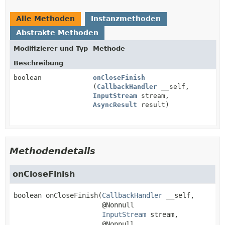
Alle Methoden
Instanzmethoden
Abstrakte Methoden
Modifizierer und Typ
Methode
Beschreibung
boolean
onCloseFinish
(
CallbackHandler
__self,
InputStream
stream,
AsyncResult
result)
Methodendetails
onCloseFinish
boolean
onCloseFinish
(
CallbackHandler
 __self,

 @Nonnull

InputStream
 stream,

 @Nonnull
