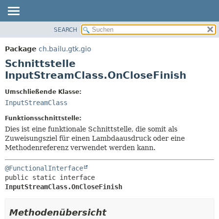
SEARCH
ÜBERBLICK
ÜBERSICHT:
VERSCHACHTELT
PACKAGE
Package
ch.bailu.gtk.gio
FELD
KLASSE
Schnittstelle
KONSTRUKTOR
BAUM
InputStreamClass.OnCloseFinish
METHODE
VERALTET
Umschließende Klasse:
INDEX
DETAILS:
InputStreamClass
HILFE
FELD
Funktionsschnittstelle:
KONSTRUKTOR
Dies ist eine funktionale Schnittstelle, die somit als
Zuweisungsziel für einen Lambdaausdruck oder eine
METHODE
Methodenreferenz verwendet werden kann.
@FunctionalInterface
public static interface 
InputStreamClass.OnCloseFinish
Methodenübersicht