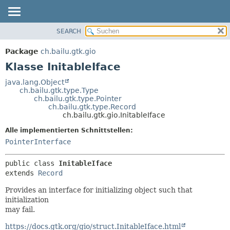
SEARCH
ÜBERBLICK
ÜBERSICHT:
VERSCHACHTELT
PACKAGE
Package
ch.bailu.gtk.gio
FELD
KLASSE
Klasse InitableIface
KONSTRUKTOR
BAUM
java.lang.Object
METHODE
ch.bailu.gtk.type.Type
VERALTET
ch.bailu.gtk.type.Pointer
INDEX
ch.bailu.gtk.type.Record
DETAILS:
ch.bailu.gtk.gio.InitableIface
HILFE
FELD
Alle implementierten Schnittstellen:
KONSTRUKTOR
PointerInterface
METHODE
public class 
InitableIface
extends 
Record
Provides an interface for initializing object such that
initialization
may fail.
https://docs.gtk.org/gio/struct.InitableIface.html