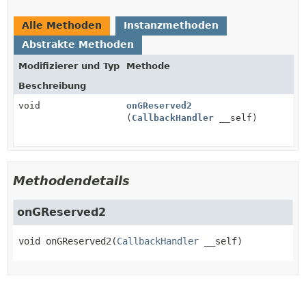
Alle Methoden
Instanzmethoden
Abstrakte Methoden
Modifizierer und Typ
Methode
Beschreibung
void
onGReserved2
(
CallbackHandler
__self)
Methodendetails
onGReserved2
void
onGReserved2
(
CallbackHandler
 __self)