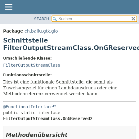
SEARCH
ÜBERBLICK
ÜBERSICHT:
VERSCHACHTELT
PACKAGE
Package
ch.bailu.gtk.gio
FELD
KLASSE
Schnittstelle
KONSTRUKTOR
BAUM
FilterOutputStreamClass.OnGReserve
METHODE
VERALTET
Umschließende Klasse:
INDEX
DETAILS:
FilterOutputStreamClass
HILFE
FELD
Funktionsschnittstelle:
KONSTRUKTOR
Dies ist eine funktionale Schnittstelle, die somit als
Zuweisungsziel für einen Lambdaausdruck oder eine
METHODE
Methodenreferenz verwendet werden kann.
@FunctionalInterface
public static interface 
FilterOutputStreamClass.OnGReserved2
Methodenübersicht