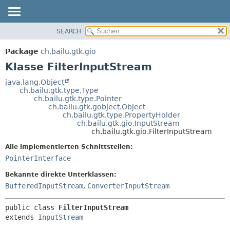
SEARCH
ÜBERBLICK
ÜBERSICHT:
VERSCHACHTELT
PACKAGE
Package
ch.bailu.gtk.gio
FELD
KLASSE
Klasse FilterInputStream
KONSTRUKTOR
BAUM
java.lang.Object
METHODE
ch.bailu.gtk.type.Type
VERALTET
ch.bailu.gtk.type.Pointer
INDEX
ch.bailu.gtk.gobject.Object
DETAILS:
ch.bailu.gtk.type.PropertyHolder
HILFE
FELD
ch.bailu.gtk.gio.InputStream
ch.bailu.gtk.gio.FilterInputStream
KONSTRUKTOR
Alle implementierten Schnittstellen:
METHODE
PointerInterface
Bekannte direkte Unterklassen:
BufferedInputStream
,
ConverterInputStream
public class 
FilterInputStream
extends 
InputStream