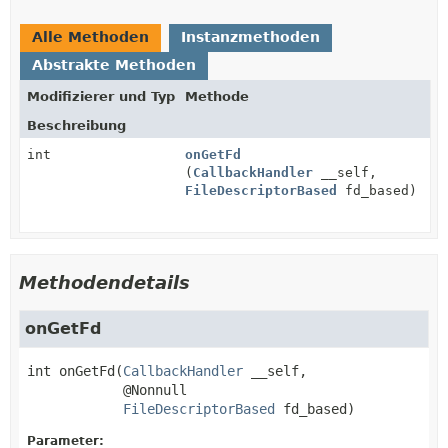
Alle Methoden
Instanzmethoden
Abstrakte Methoden
Modifizierer und Typ
Methode
Beschreibung
int
onGetFd
(
CallbackHandler
__self,
FileDescriptorBased
fd_based)
Methodendetails
onGetFd
int
onGetFd
(
CallbackHandler
 __self,

 @Nonnull

FileDescriptorBased
 fd_based)
Parameter: