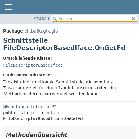
SEARCH
ÜBERBLICK
ÜBERSICHT:
VERSCHACHTELT
PACKAGE
Package
ch.bailu.gtk.gio
FELD
KLASSE
Schnittstelle
KONSTRUKTOR
BAUM
FileDescriptorBasedIface.OnGetFd
METHODE
VERALTET
Umschließende Klasse:
INDEX
DETAILS:
FileDescriptorBasedIface
HILFE
FELD
Funktionsschnittstelle:
KONSTRUKTOR
Dies ist eine funktionale Schnittstelle, die somit als
Zuweisungsziel für einen Lambdaausdruck oder eine
METHODE
Methodenreferenz verwendet werden kann.
@FunctionalInterface
public static interface 
FileDescriptorBasedIface.OnGetFd
Methodenübersicht