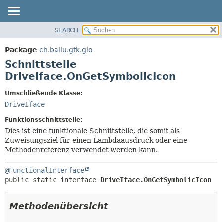
SEARCH
ÜBERBLICK
ÜBERSICHT:
VERSCHACHTELT
PACKAGE
Package
ch.bailu.gtk.gio
FELD
KLASSE
Schnittstelle
KONSTRUKTOR
BAUM
DriveIface.OnGetSymbolicIcon
METHODE
VERALTET
Umschließende Klasse:
INDEX
DETAILS:
DriveIface
HILFE
FELD
Funktionsschnittstelle:
KONSTRUKTOR
Dies ist eine funktionale Schnittstelle, die somit als
Zuweisungsziel für einen Lambdaausdruck oder eine
METHODE
Methodenreferenz verwendet werden kann.
@FunctionalInterface
public static interface 
DriveIface.OnGetSymbolicIcon
Methodenübersicht