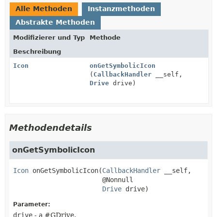
Alle Methoden
Instanzmethoden
Abstrakte Methoden
Modifizierer und Typ
Methode
Beschreibung
Icon
onGetSymbolicIcon
(
CallbackHandler
__self,
Drive
drive)
Methodendetails
onGetSymbolicIcon
Icon
onGetSymbolicIcon
(
CallbackHandler
 __self,

 @Nonnull

Drive
 drive)
Parameter:
drive
- a #GDrive.