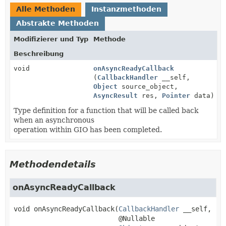
Alle Methoden
Instanzmethoden
Abstrakte Methoden
Modifizierer und Typ
Methode
Beschreibung
void
onAsyncReadyCallback
(
CallbackHandler
__self,
Object
source_object,
AsyncResult
res,
Pointer
data)
Type definition for a function that will be called back
when an asynchronous
operation within GIO has been completed.
Methodendetails
onAsyncReadyCallback
void
onAsyncReadyCallback
(
CallbackHandler
 __self,

 @Nullable
