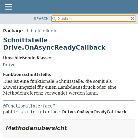
SEARCH
ÜBERBLICK
ÜBERSICHT:
VERSCHACHTELT
PACKAGE
Package
ch.bailu.gtk.gio
FELD
KLASSE
Schnittstelle
KONSTRUKTOR
BAUM
Drive.OnAsyncReadyCallback
METHODE
VERALTET
Umschließende Klasse:
INDEX
DETAILS:
Drive
HILFE
FELD
Funktionsschnittstelle:
KONSTRUKTOR
Dies ist eine funktionale Schnittstelle, die somit als
Zuweisungsziel für einen Lambdaausdruck oder eine
METHODE
Methodenreferenz verwendet werden kann.
@FunctionalInterface
public static interface 
Drive.OnAsyncReadyCallback
Methodenübersicht