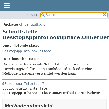
SEARCH
ÜBERBLICK
ÜBERSICHT:
VERSCHACHTELT
PACKAGE
Package
ch.bailu.gtk.gio
FELD
KLASSE
Schnittstelle
KONSTRUKTOR
BAUM
DesktopAppInfoLookupIface.OnGetDef
METHODE
VERALTET
Umschließende Klasse:
INDEX
DETAILS:
DesktopAppInfoLookupIface
HILFE
FELD
Funktionsschnittstelle:
KONSTRUKTOR
Dies ist eine funktionale Schnittstelle, die somit als
Zuweisungsziel für einen Lambdaausdruck oder eine
METHODE
Methodenreferenz verwendet werden kann.
@FunctionalInterface
public static interface 
DesktopAppInfoLookupIface.OnGetDefaultForUriScheme
Methodenübersicht