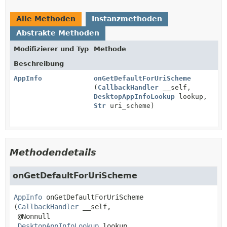
Alle Methoden
Instanzmethoden
Abstrakte Methoden
Modifizierer und Typ
Methode
Beschreibung
AppInfo
onGetDefaultForUriScheme
(
CallbackHandler
__self,
DesktopAppInfoLookup
lookup,
Str
uri_scheme)
Methodendetails
onGetDefaultForUriScheme
AppInfo
onGetDefaultForUriScheme
(
CallbackHandler
 __self,

 @Nonnull

DesktopAppInfoLookup
 lookup,
