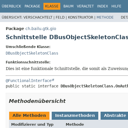
ÜBERBLICK
PACKAGE
KLASSE
BAUM
VERALTET
INDEX
HILFE
ÜBERSICHT:
VERSCHACHTELT |
FELD |
KONSTRUKTOR |
METHODE
DET
Package
ch.bailu.gtk.gio
Schnittstelle DBusObjectSkeletonCl
Umschließende Klasse:
DBusObjectSkeletonClass
Funktionsschnittstelle:
Dies ist eine funktionale Schnittstelle, die somit als Zuwe
@FunctionalInterface
public static interface 
DBusObjectSkeletonClass.OnAut
Methodenübersicht
Alle Methoden
Instanzmethoden
Abstrakte
Modifizierer und Typ
Methode