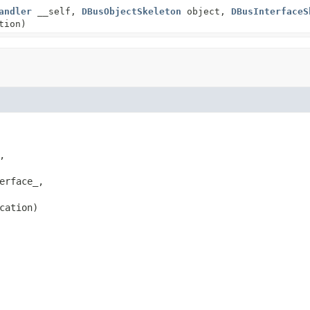
andler
__self,
DBusObjectSkeleton
object,
DBusInterfaceS
tion)


erface_,

cation)