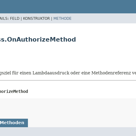
AILS:
FELD |
KONSTRUKTOR |
METHODE
ass.OnAuthorizeMethod
isungsziel für einen Lambdaausdruck oder eine Methodenreferenz
horizeMethod
 Methoden