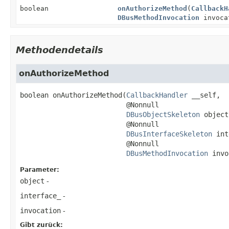
boolean
onAuthorizeMethod
(
CallbackH
DBusMethodInvocation
invoca
Methodendetails
onAuthorizeMethod
boolean
onAuthorizeMethod
(
CallbackHandler
 __self,

 @Nonnull

DBusObjectSkeleton
 object,
 @Nonnull

DBusInterfaceSkeleton
 int
 @Nonnull

DBusMethodInvocation
 invo
Parameter:
object
-
interface_
-
invocation
-
Gibt zurück: