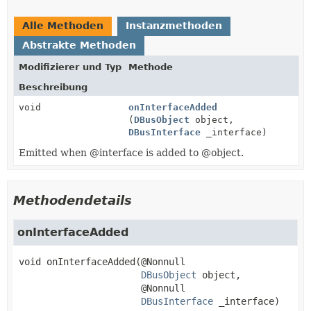
Alle Methoden
Instanzmethoden
Abstrakte Methoden
Modifizierer und Typ
Methode
Beschreibung
void
onInterfaceAdded
(
DBusObject
object,
DBusInterface
_interface)
Emitted when @interface is added to @object.
Methodendetails
onInterfaceAdded
void
onInterfaceAdded
(@Nonnull

DBusObject
 object,

 @Nonnull

DBusInterface
 _interface)