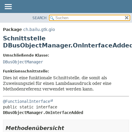
SEARCH
ÜBERBLICK
ÜBERSICHT:
VERSCHACHTELT
PACKAGE
Package
ch.bailu.gtk.gio
FELD
KLASSE
Schnittstelle
KONSTRUKTOR
BAUM
DBusObjectManager.OnInterfaceAdde
METHODE
VERALTET
Umschließende Klasse:
INDEX
DETAILS:
DBusObjectManager
HILFE
FELD
Funktionsschnittstelle:
KONSTRUKTOR
Dies ist eine funktionale Schnittstelle, die somit als
Zuweisungsziel für einen Lambdaausdruck oder eine
METHODE
Methodenreferenz verwendet werden kann.
@FunctionalInterface
public static interface 
DBusObjectManager.OnInterfaceAdded
Methodenübersicht