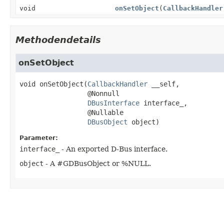
void
onSetObject
(
CallbackHandler
Methodendetails
onSetObject
void
onSetObject
(
CallbackHandler
 __self,

 @Nonnull

DBusInterface
 interface_,

 @Nullable

DBusObject
 object)
Parameter:
interface_
- An exported D-Bus interface.
object
- A #GDBusObject or %NULL.