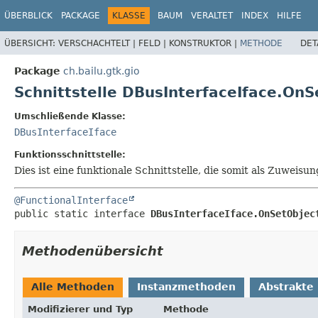
ÜBERBLICK
PACKAGE
KLASSE
BAUM
VERALTET
INDEX
HILFE
ÜBERSICHT:
VERSCHACHTELT |
FELD |
KONSTRUKTOR |
METHODE
DET
Package
ch.bailu.gtk.gio
Schnittstelle DBusInterfaceIface.OnS
Umschließende Klasse:
DBusInterfaceIface
Funktionsschnittstelle:
Dies ist eine funktionale Schnittstelle, die somit als Zuwe
@FunctionalInterface
public static interface 
DBusInterfaceIface.OnSetObjec
Methodenübersicht
Alle Methoden
Instanzmethoden
Abstrakte
Modifizierer und Typ
Methode