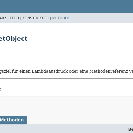
AILS:
FELD |
KONSTRUKTOR |
METHODE
etObject
isungsziel für einen Lambdaausdruck oder eine Methodenreferenz
t
 Methoden
B