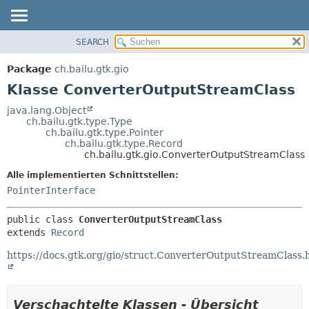
SEARCH
ÜBERBLICK
ÜBERSICHT:
VERSCHACHTELT
PACKAGE
Package
ch.bailu.gtk.gio
FELD
KLASSE
Klasse ConverterOutputStreamClass
KONSTRUKTOR
BAUM
java.lang.Object
METHODE
ch.bailu.gtk.type.Type
VERALTET
ch.bailu.gtk.type.Pointer
INDEX
ch.bailu.gtk.type.Record
DETAILS:
ch.bailu.gtk.gio.ConverterOutputStreamClass
HILFE
FELD
Alle implementierten Schnittstellen:
KONSTRUKTOR
PointerInterface
METHODE
public class 
ConverterOutputStreamClass
extends 
Record
https://docs.gtk.org/gio/struct.ConverterOutputStreamClass.
Verschachtelte Klassen - Übersicht