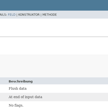
AILS:
FELD
|
KONSTRUKTOR |
METHODE
Beschreibung
Flush data
At end of input data
No flags.