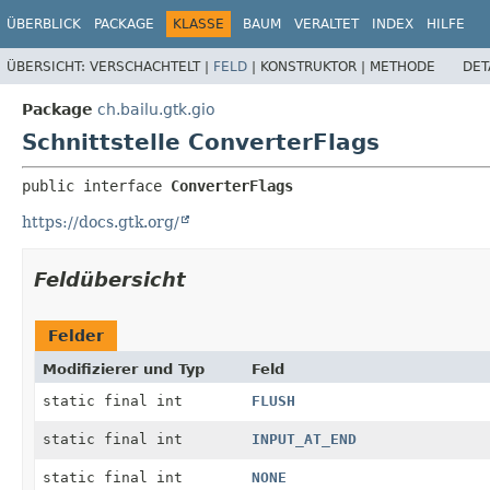
ÜBERBLICK
PACKAGE
KLASSE
BAUM
VERALTET
INDEX
HILFE
ÜBERSICHT:
VERSCHACHTELT |
FELD
|
KONSTRUKTOR |
METHODE
DET
Package
ch.bailu.gtk.gio
Schnittstelle ConverterFlags
public interface 
ConverterFlags
https://docs.gtk.org/
Feldübersicht
Felder
Modifizierer und Typ
Feld
static final int
FLUSH
static final int
INPUT_AT_END
static final int
NONE