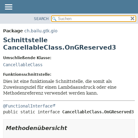
SEARCH
ÜBERBLICK
ÜBERSICHT:
VERSCHACHTELT
PACKAGE
Package
ch.bailu.gtk.gio
FELD
KLASSE
Schnittstelle
KONSTRUKTOR
BAUM
CancellableClass.OnGReserved3
METHODE
VERALTET
Umschließende Klasse:
INDEX
DETAILS:
CancellableClass
HILFE
FELD
Funktionsschnittstelle:
KONSTRUKTOR
Dies ist eine funktionale Schnittstelle, die somit als
Zuweisungsziel für einen Lambdaausdruck oder eine
METHODE
Methodenreferenz verwendet werden kann.
@FunctionalInterface
public static interface 
CancellableClass.OnGReserved3
Methodenübersicht