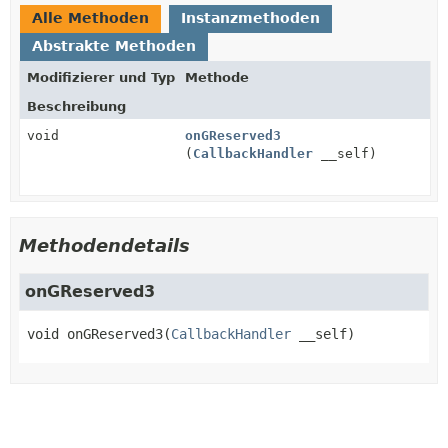
Alle Methoden
Instanzmethoden
Abstrakte Methoden
Modifizierer und Typ
Methode
Beschreibung
void
onGReserved3
(
CallbackHandler
__self)
Methodendetails
onGReserved3
void
onGReserved3
(
CallbackHandler
 __self)