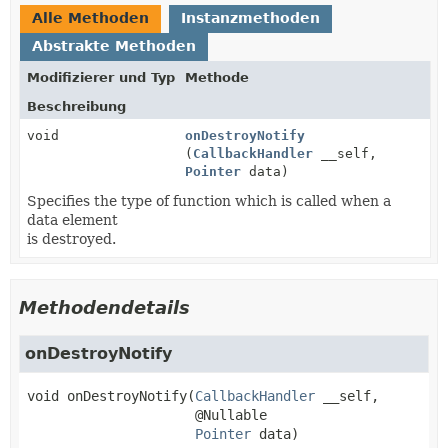
Alle Methoden
Instanzmethoden
Abstrakte Methoden
Modifizierer und Typ
Methode
Beschreibung
void
onDestroyNotify
(
CallbackHandler
__self,
Pointer
data)
Specifies the type of function which is called when a
data element
is destroyed.
Methodendetails
onDestroyNotify
void
onDestroyNotify
(
CallbackHandler
 __self,

 @Nullable

Pointer
 data)