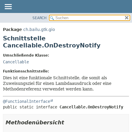
SEARCH
ÜBERBLICK
ÜBERSICHT:
VERSCHACHTELT
PACKAGE
Package
ch.bailu.gtk.gio
FELD
KLASSE
Schnittstelle
KONSTRUKTOR
BAUM
Cancellable.OnDestroyNotify
METHODE
VERALTET
Umschließende Klasse:
INDEX
DETAILS:
Cancellable
HILFE
FELD
Funktionsschnittstelle:
KONSTRUKTOR
Dies ist eine funktionale Schnittstelle, die somit als
Zuweisungsziel für einen Lambdaausdruck oder eine
METHODE
Methodenreferenz verwendet werden kann.
@FunctionalInterface
public static interface 
Cancellable.OnDestroyNotify
Methodenübersicht