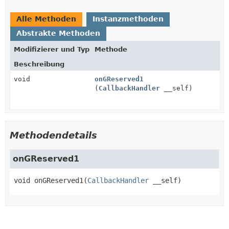
Alle Methoden
Instanzmethoden
Abstrakte Methoden
Modifizierer und Typ
Methode
Beschreibung
void
onGReserved1
(
CallbackHandler
__self)
Methodendetails
onGReserved1
void
onGReserved1
(
CallbackHandler
 __self)