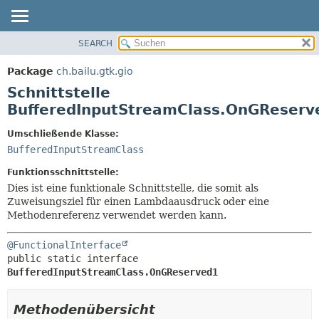
SEARCH
ÜBERBLICK
ÜBERSICHT:
VERSCHACHTELT
PACKAGE
Package
ch.bailu.gtk.gio
FELD
KLASSE
Schnittstelle
KONSTRUKTOR
BAUM
BufferedInputStreamClass.OnGReserv
METHODE
VERALTET
Umschließende Klasse:
INDEX
DETAILS:
BufferedInputStreamClass
HILFE
FELD
Funktionsschnittstelle:
KONSTRUKTOR
Dies ist eine funktionale Schnittstelle, die somit als
Zuweisungsziel für einen Lambdaausdruck oder eine
METHODE
Methodenreferenz verwendet werden kann.
@FunctionalInterface
public static interface 
BufferedInputStreamClass.OnGReserved1
Methodenübersicht