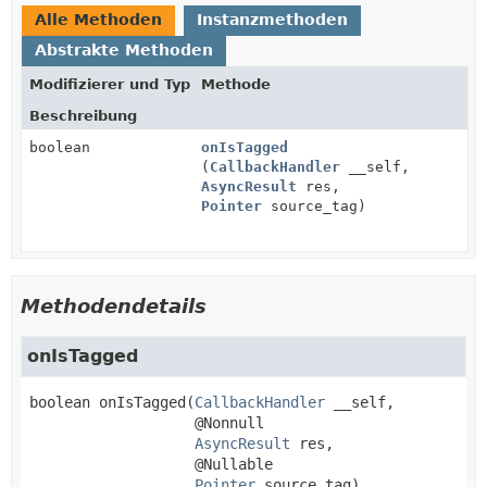
Alle Methoden
Instanzmethoden
Abstrakte Methoden
Modifizierer und Typ
Methode
Beschreibung
boolean
onIsTagged
(
CallbackHandler
__self,
AsyncResult
res,
Pointer
source_tag)
Methodendetails
onIsTagged
boolean
onIsTagged
(
CallbackHandler
 __self,

 @Nonnull

AsyncResult
 res,

 @Nullable

Pointer
 source_tag)