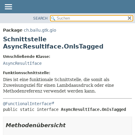
SEARCH
ÜBERBLICK
ÜBERSICHT:
VERSCHACHTELT
PACKAGE
Package
ch.bailu.gtk.gio
FELD
KLASSE
Schnittstelle
KONSTRUKTOR
BAUM
AsyncResultIface.OnIsTagged
METHODE
VERALTET
Umschließende Klasse:
INDEX
DETAILS:
AsyncResultIface
HILFE
FELD
Funktionsschnittstelle:
KONSTRUKTOR
Dies ist eine funktionale Schnittstelle, die somit als
Zuweisungsziel für einen Lambdaausdruck oder eine
METHODE
Methodenreferenz verwendet werden kann.
@FunctionalInterface
public static interface 
AsyncResultIface.OnIsTagged
Methodenübersicht