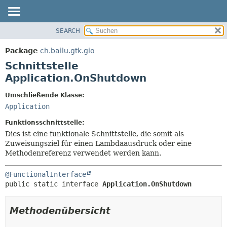
SEARCH
ÜBERBLICK
ÜBERSICHT:
VERSCHACHTELT
PACKAGE
Package
ch.bailu.gtk.gio
FELD
KLASSE
Schnittstelle
KONSTRUKTOR
BAUM
Application.OnShutdown
METHODE
VERALTET
Umschließende Klasse:
INDEX
DETAILS:
Application
HILFE
FELD
Funktionsschnittstelle:
KONSTRUKTOR
Dies ist eine funktionale Schnittstelle, die somit als
Zuweisungsziel für einen Lambdaausdruck oder eine
METHODE
Methodenreferenz verwendet werden kann.
@FunctionalInterface
public static interface 
Application.OnShutdown
Methodenübersicht