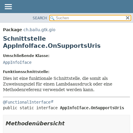
SEARCH
ÜBERBLICK
ÜBERSICHT:
VERSCHACHTELT
PACKAGE
Package
ch.bailu.gtk.gio
FELD
KLASSE
Schnittstelle
KONSTRUKTOR
BAUM
AppInfoIface.OnSupportsUris
METHODE
VERALTET
Umschließende Klasse:
INDEX
DETAILS:
AppInfoIface
HILFE
FELD
Funktionsschnittstelle:
KONSTRUKTOR
Dies ist eine funktionale Schnittstelle, die somit als
Zuweisungsziel für einen Lambdaausdruck oder eine
METHODE
Methodenreferenz verwendet werden kann.
@FunctionalInterface
public static interface 
AppInfoIface.OnSupportsUris
Methodenübersicht