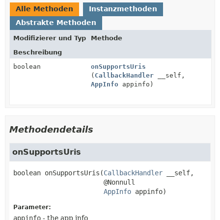
Alle Methoden
Instanzmethoden
Abstrakte Methoden
Modifizierer und Typ
Methode
Beschreibung
boolean
onSupportsUris
(
CallbackHandler
__self,
AppInfo
appinfo)
Methodendetails
onSupportsUris
boolean
onSupportsUris
(
CallbackHandler
 __self,

 @Nonnull

AppInfo
 appinfo)
Parameter:
appinfo
- the app info