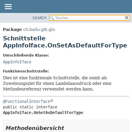
SEARCH
ÜBERBLICK
ÜBERSICHT:
VERSCHACHTELT
PACKAGE
Package
ch.bailu.gtk.gio
FELD
KLASSE
Schnittstelle
KONSTRUKTOR
BAUM
AppInfoIface.OnSetAsDefaultForType
METHODE
VERALTET
Umschließende Klasse:
INDEX
DETAILS:
AppInfoIface
HILFE
FELD
Funktionsschnittstelle:
KONSTRUKTOR
Dies ist eine funktionale Schnittstelle, die somit als
Zuweisungsziel für einen Lambdaausdruck oder eine
METHODE
Methodenreferenz verwendet werden kann.
@FunctionalInterface
public static interface 
AppInfoIface.OnSetAsDefaultForType
Methodenübersicht