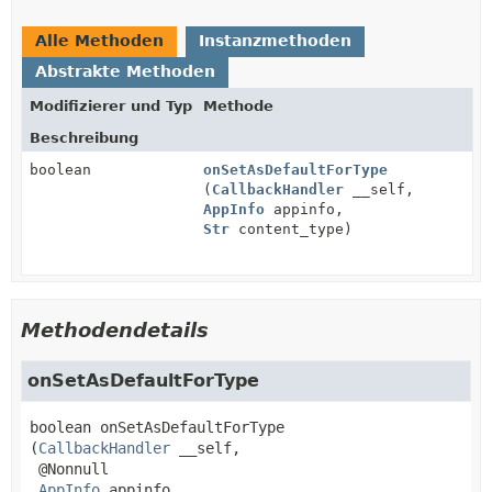
Alle Methoden
Instanzmethoden
Abstrakte Methoden
Modifizierer und Typ
Methode
Beschreibung
boolean
onSetAsDefaultForType
(
CallbackHandler
__self,
AppInfo
appinfo,
Str
content_type)
Methodendetails
onSetAsDefaultForType
boolean
onSetAsDefaultForType
(
CallbackHandler
 __self,

 @Nonnull

AppInfo
 appinfo,
