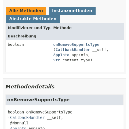
Alle Methoden
Instanzmethoden
Abstrakte Methoden
Modifizierer und Typ
Methode
Beschreibung
boolean
onRemoveSupportsType
(
CallbackHandler
__self,
AppInfo
appinfo,
Str
content_type)
Methodendetails
onRemoveSupportsType
boolean
onRemoveSupportsType
(
CallbackHandler
 __self,

 @Nonnull

AppInfo
 appinfo,
