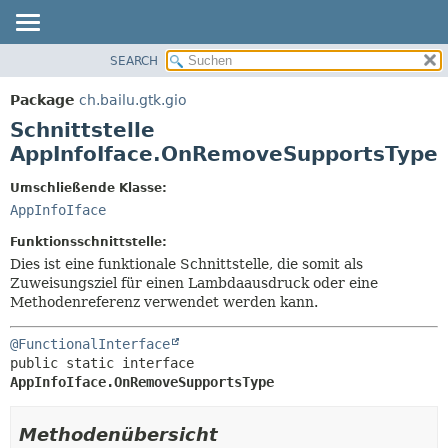
SEARCH
ÜBERBLICK
ÜBERSICHT:
VERSCHACHTELT
PACKAGE
Package
ch.bailu.gtk.gio
FELD
KLASSE
Schnittstelle
KONSTRUKTOR
BAUM
AppInfoIface.OnRemoveSupportsType
METHODE
VERALTET
Umschließende Klasse:
INDEX
DETAILS:
AppInfoIface
HILFE
FELD
Funktionsschnittstelle:
KONSTRUKTOR
Dies ist eine funktionale Schnittstelle, die somit als
Zuweisungsziel für einen Lambdaausdruck oder eine
METHODE
Methodenreferenz verwendet werden kann.
@FunctionalInterface
public static interface 
AppInfoIface.OnRemoveSupportsType
Methodenübersicht