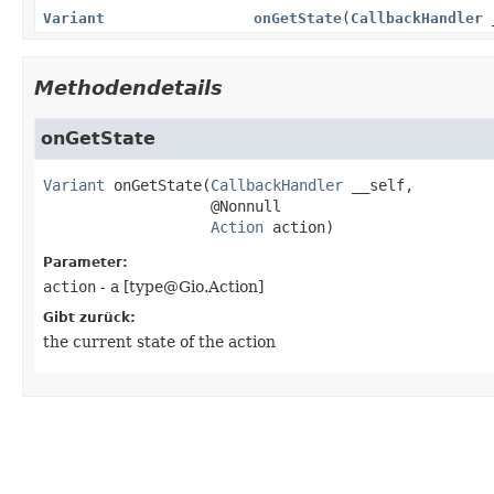
Variant
onGetState
(
CallbackHandler
Methodendetails
onGetState
Variant
onGetState
(
CallbackHandler
 __self,

 @Nonnull

Action
 action)
Parameter:
action
- a [type@Gio.Action]
Gibt zurück:
the current state of the action