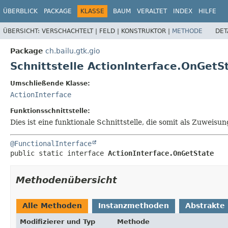
ÜBERBLICK
PACKAGE
KLASSE
BAUM
VERALTET
INDEX
HILFE
ÜBERSICHT:
VERSCHACHTELT |
FELD |
KONSTRUKTOR |
METHODE
DET
Package
ch.bailu.gtk.gio
Schnittstelle ActionInterface.OnGetS
Umschließende Klasse:
ActionInterface
Funktionsschnittstelle:
Dies ist eine funktionale Schnittstelle, die somit als Zuwe
@FunctionalInterface
public static interface 
ActionInterface.OnGetState
Methodenübersicht
Alle Methoden
Instanzmethoden
Abstrakte
Modifizierer und Typ
Methode