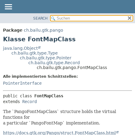
SEARCH
ÜBERBLICK
ÜBERSICHT:
VERSCHACHTELT
PACKAGE
Package
ch.bailu.gtk.pango
FELD
KLASSE
Klasse FontMapClass
KONSTRUKTOR
BAUM
java.lang.Object
METHODE
ch.bailu.gtk.type.Type
VERALTET
ch.bailu.gtk.type.Pointer
INDEX
ch.bailu.gtk.type.Record
DETAILS:
ch.bailu.gtk.pango.FontMapClass
HILFE
FELD
Alle implementierten Schnittstellen:
KONSTRUKTOR
PointerInterface
METHODE
public class 
FontMapClass
extends 
Record
The `PangoFontMapClass` structure holds the virtual
functions for
a particular `PangoFontMap` implementation.
https://docs.gtk.org/Pango/struct.FontMapClass.html