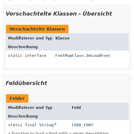
Verschachtelte Klassen - Übersicht
Verschachtelte Klassen
Modifizierer und Typ
Klasse
Beschreibung
static interface
FontMapClass.OnLoadFont
Feldübersicht
Felder
Modifizierer und Typ
Feld
Beschreibung
static final
String
LOAD_FONT
a function to load a font with a given description.