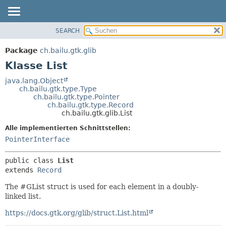
SEARCH
ÜBERBLICK
ÜBERSICHT:
VERSCHACHTELT
PACKAGE
Package
ch.bailu.gtk.glib
FELD
KLASSE
Klasse List
KONSTRUKTOR
BAUM
java.lang.Object
METHODE
ch.bailu.gtk.type.Type
VERALTET
ch.bailu.gtk.type.Pointer
INDEX
ch.bailu.gtk.type.Record
DETAILS:
ch.bailu.gtk.glib.List
HILFE
FELD
Alle implementierten Schnittstellen:
KONSTRUKTOR
PointerInterface
METHODE
public class 
List
extends 
Record
The #GList struct is used for each element in a doubly-
linked list.
https://docs.gtk.org/glib/struct.List.html