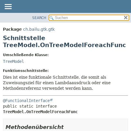
SEARCH
ÜBERBLICK
ÜBERSICHT:
VERSCHACHTELT
PACKAGE
Package
ch.bailu.gtk.gtk
FELD
KLASSE
Schnittstelle
KONSTRUKTOR
BAUM
TreeModel.OnTreeModelForeachFunc
METHODE
VERALTET
Umschließende Klasse:
INDEX
DETAILS:
TreeModel
HILFE
FELD
Funktionsschnittstelle:
KONSTRUKTOR
Dies ist eine funktionale Schnittstelle, die somit als
Zuweisungsziel für einen Lambdaausdruck oder eine
METHODE
Methodenreferenz verwendet werden kann.
@FunctionalInterface
public static interface 
TreeModel.OnTreeModelForeachFunc
Methodenübersicht