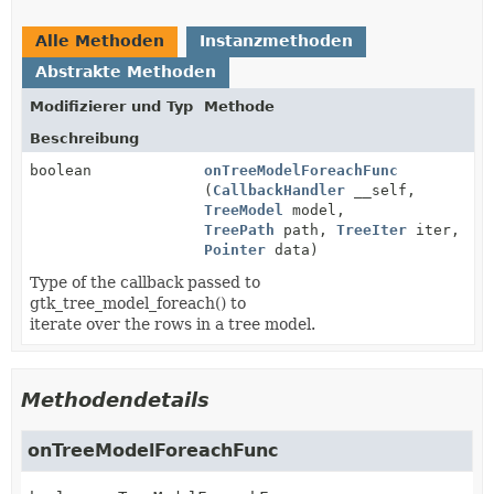
Alle Methoden
Instanzmethoden
Abstrakte Methoden
Modifizierer und Typ
Methode
Beschreibung
boolean
onTreeModelForeachFunc
(
CallbackHandler
__self,
TreeModel
model,
TreePath
path,
TreeIter
iter,
Pointer
data)
Type of the callback passed to
gtk_tree_model_foreach() to
iterate over the rows in a tree model.
Methodendetails
onTreeModelForeachFunc