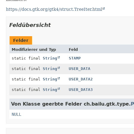
https://docs.gtk.org/gtk4/struct.TreeIter.html
Feldübersicht
Felder
Modifizierer und Typ
Feld
static final
String
STAMP
static final
String
USER_DATA
static final
String
USER_DATA2
static final
String
USER_DATA3
Von Klasse geerbte Felder ch.bailu.gtk.type.
P
NULL