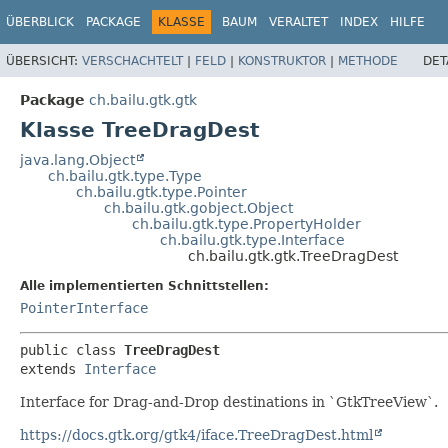
ÜBERBLICK
PACKAGE
KLASSE
BAUM
VERALTET
INDEX
HILFE
ÜBERSICHT:
VERSCHACHTELT
|
FELD
|
KONSTRUKTOR
|
METHODE
DET
Package
ch.bailu.gtk.gtk
Klasse TreeDragDest
java.lang.Object
ch.bailu.gtk.type.Type
ch.bailu.gtk.type.Pointer
ch.bailu.gtk.gobject.Object
ch.bailu.gtk.type.PropertyHolder
ch.bailu.gtk.type.Interface
ch.bailu.gtk.gtk.TreeDragDest
Alle implementierten Schnittstellen:
PointerInterface
public class 
TreeDragDest
extends 
Interface
Interface for Drag-and-Drop destinations in `GtkTreeView`.
https://docs.gtk.org/gtk4/iface.TreeDragDest.html