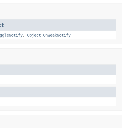
ct
ggleNotify
,
Object.OnWeakNotify