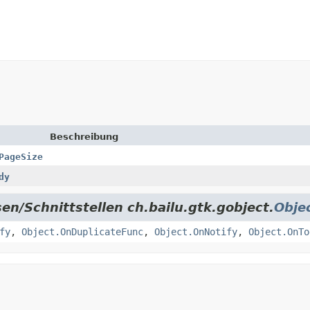
Beschreibung
PageSize
dy
en/Schnittstellen ch.bailu.gtk.gobject.
Obje
fy
,
Object.OnDuplicateFunc
,
Object.OnNotify
,
Object.OnTo