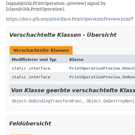
[signal@Gtk.PrintOperation::preview] signal by
[class@Gtk.PrintOperation].
https://docs.gtk.org/gtk4/iface.PrintOperationPreview.html
Verschachtelte Klassen - Übersicht
Verschachtelte Klassen
Modifizierer und Typ
Klasse
static interface
PrintOperationPreview.OnGot
static interface
PrintOperationPreview.OnRea
Von Klasse geerbte verschachtelte Klass
Object.OnBindingTransformFunc
,
Object.OnDestroyNoti
Feldübersicht