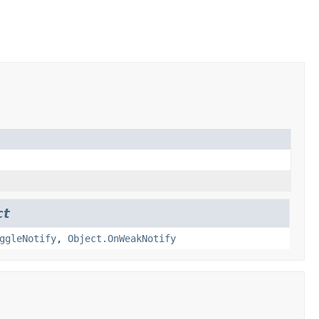
ct
ggleNotify
,
Object.OnWeakNotify