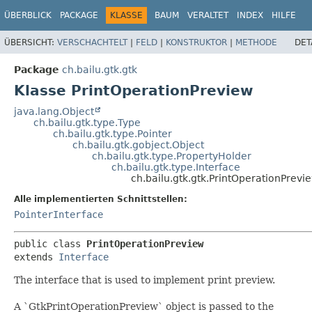
ÜBERBLICK
PACKAGE
KLASSE
BAUM
VERALTET
INDEX
HILFE
ÜBERSICHT:
VERSCHACHTELT
|
FELD
|
KONSTRUKTOR
|
METHODE
DET
Package
ch.bailu.gtk.gtk
Klasse PrintOperationPreview
java.lang.Object
ch.bailu.gtk.type.Type
ch.bailu.gtk.type.Pointer
ch.bailu.gtk.gobject.Object
ch.bailu.gtk.type.PropertyHolder
ch.bailu.gtk.type.Interface
ch.bailu.gtk.gtk.PrintOperationPrevi
Alle implementierten Schnittstellen:
PointerInterface
public class 
PrintOperationPreview
extends 
Interface
The interface that is used to implement print preview.
A `GtkPrintOperationPreview` object is passed to the