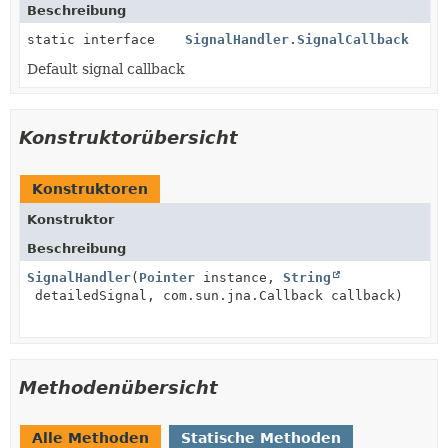
Beschreibung
static interface
SignalHandler.SignalCallback
Default signal callback
Konstruktorübersicht
Konstruktoren
Konstruktor
Beschreibung
SignalHandler
(
Pointer
instance,
String
detailedSignal, com.sun.jna.Callback callback)
Methodenübersicht
Alle Methoden
Statische Methoden