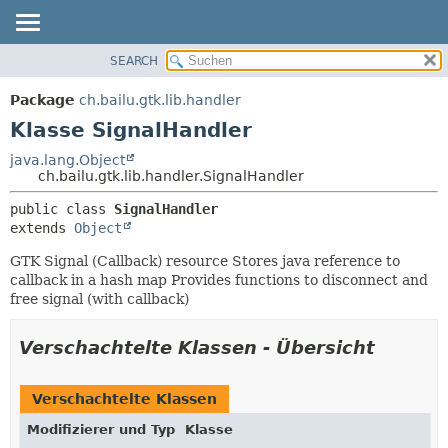
SEARCH
ÜBERBLICK
ÜBERSICHT:
VERSCHACHTELT
PACKAGE
Package
ch.bailu.gtk.lib.handler
FELD
KLASSE
Klasse SignalHandler
KONSTRUKTOR
BAUM
java.lang.Object
METHODE
ch.bailu.gtk.lib.handler.SignalHandler
VERALTET
INDEX
DETAILS:
public class 
SignalHandler
extends 
Object
HILFE
FELD
KONSTRUKTOR
GTK Signal (Callback) resource Stores java reference to
callback in a hash map Provides functions to disconnect and
METHODE
free signal (with callback)
Verschachtelte Klassen - Übersicht
Verschachtelte Klassen
Modifizierer und Typ
Klasse