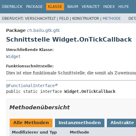
ÜBERBLICK
PACKAGE
KLASSE
BAUM
VERALTET
INDEX
HILFE
ÜBERSICHT:
VERSCHACHTELT |
FELD |
KONSTRUKTOR |
METHODE
DET
Package
ch.bailu.gtk.gtk
Schnittstelle Widget.OnTickCallback
Umschließende Klasse:
Widget
Funktionsschnittstelle:
Dies ist eine funktionale Schnittstelle, die somit als Zuwe
@FunctionalInterface
public static interface 
Widget.OnTickCallback
Methodenübersicht
Alle Methoden
Instanzmethoden
Abstrakte
Modifizierer und Typ
Methode