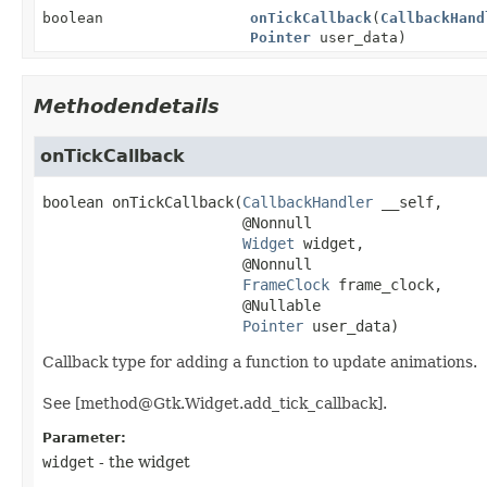
boolean
onTickCallback
(
CallbackHand
Pointer
user_data)
Methodendetails
onTickCallback
boolean
onTickCallback
(
CallbackHandler
 __self,

 @Nonnull

Widget
 widget,

 @Nonnull

FrameClock
 frame_clock,

 @Nullable

Pointer
 user_data)
Callback type for adding a function to update animations.
See [method@Gtk.Widget.add_tick_callback].
Parameter:
widget
- the widget