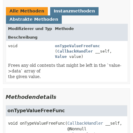
Alle Methoden
Instanzmethoden
Abstrakte Methoden
Modifizierer und Typ
Methode
Beschreibung
void
onTypeValueFreeFunc
(
CallbackHandler
__self,
Value
value)
Frees any old contents that might be left in the `value-
>data` array of
the given value.
Methodendetails
onTypeValueFreeFunc
void
onTypeValueFreeFunc
(
CallbackHandler
 __self,

 @Nonnull
