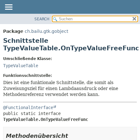
SEARCH
ÜBERBLICK
ÜBERSICHT:
VERSCHACHTELT
PACKAGE
Package
ch.bailu.gtk.gobject
FELD
KLASSE
Schnittstelle
KONSTRUKTOR
BAUM
TypeValueTable.OnTypeValueFreeFunc
METHODE
VERALTET
Umschließende Klasse:
INDEX
DETAILS:
TypeValueTable
HILFE
FELD
Funktionsschnittstelle:
KONSTRUKTOR
Dies ist eine funktionale Schnittstelle, die somit als
Zuweisungsziel für einen Lambdaausdruck oder eine
METHODE
Methodenreferenz verwendet werden kann.
@FunctionalInterface
public static interface 
TypeValueTable.OnTypeValueFreeFunc
Methodenübersicht