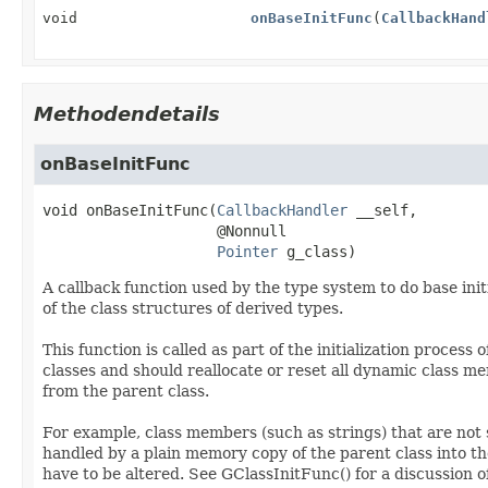
void
onBaseInitFunc
(
CallbackHand
Methodendetails
onBaseInitFunc
void
onBaseInitFunc
(
CallbackHandler
 __self,

 @Nonnull

Pointer
 g_class)
A callback function used by the type system to do base initi
of the class structures of derived types.
This function is called as part of the initialization process o
classes and should reallocate or reset all dynamic class 
from the parent class.
For example, class members (such as strings) that are not s
handled by a plain memory copy of the parent class into th
have to be altered. See GClassInitFunc() for a discussion of