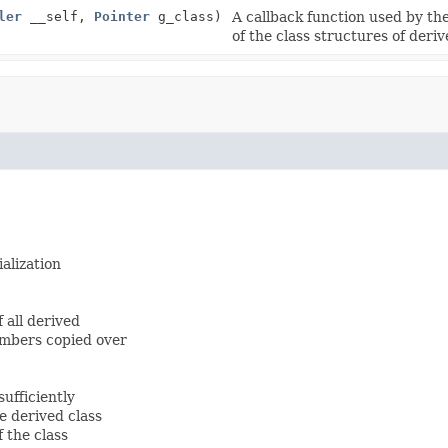
ler
__self,
Pointer
g_class)
A callback function used by the
of the class structures of deriv
alization
f all derived
members copied over
ufficiently
e derived class
 the class