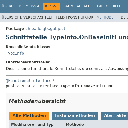
ÜBERBLICK
PACKAGE
KLASSE
BAUM
VERALTET
INDEX
HILFE
ÜBERSICHT:
VERSCHACHTELT |
FELD |
KONSTRUKTOR |
METHODE
DET
Package
ch.bailu.gtk.gobject
Schnittstelle TypeInfo.OnBaseInitFun
Umschließende Klasse:
TypeInfo
Funktionsschnittstelle:
Dies ist eine funktionale Schnittstelle, die somit als Zuwe
@FunctionalInterface
public static interface 
TypeInfo.OnBaseInitFunc
Methodenübersicht
Alle Methoden
Instanzmethoden
Abstrakte
Modifizierer und Typ
Methode