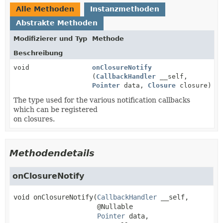
Alle Methoden
Instanzmethoden
Abstrakte Methoden
Modifizierer und Typ
Methode
Beschreibung
void
onClosureNotify
(
CallbackHandler
__self,
Pointer
data,
Closure
closure)
The type used for the various notification callbacks
which can be registered
on closures.
Methodendetails
onClosureNotify
void
onClosureNotify
(
CallbackHandler
 __self,

 @Nullable

Pointer
 data,
