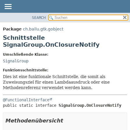
SEARCH
ÜBERBLICK
ÜBERSICHT:
VERSCHACHTELT
PACKAGE
Package
ch.bailu.gtk.gobject
FELD
KLASSE
Schnittstelle
KONSTRUKTOR
BAUM
SignalGroup.OnClosureNotify
METHODE
VERALTET
Umschließende Klasse:
INDEX
DETAILS:
SignalGroup
HILFE
FELD
Funktionsschnittstelle:
KONSTRUKTOR
Dies ist eine funktionale Schnittstelle, die somit als
Zuweisungsziel für einen Lambdaausdruck oder eine
METHODE
Methodenreferenz verwendet werden kann.
@FunctionalInterface
public static interface 
SignalGroup.OnClosureNotify
Methodenübersicht