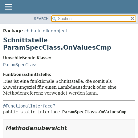
SEARCH
ÜBERBLICK
ÜBERSICHT:
VERSCHACHTELT
PACKAGE
Package
ch.bailu.gtk.gobject
FELD
KLASSE
Schnittstelle
KONSTRUKTOR
BAUM
ParamSpecClass.OnValuesCmp
METHODE
VERALTET
Umschließende Klasse:
INDEX
DETAILS:
ParamSpecClass
HILFE
FELD
Funktionsschnittstelle:
KONSTRUKTOR
Dies ist eine funktionale Schnittstelle, die somit als
Zuweisungsziel für einen Lambdaausdruck oder eine
METHODE
Methodenreferenz verwendet werden kann.
@FunctionalInterface
public static interface 
ParamSpecClass.OnValuesCmp
Methodenübersicht