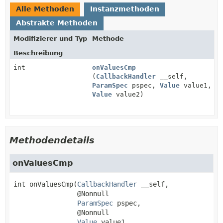
Alle Methoden
Instanzmethoden
Abstrakte Methoden
Modifizierer und Typ
Methode
Beschreibung
int
onValuesCmp
(
CallbackHandler
__self,
ParamSpec
pspec,
Value
value1,
Value
value2)
Methodendetails
onValuesCmp
int
onValuesCmp
(
CallbackHandler
 __self,

 @Nonnull

ParamSpec
 pspec,

 @Nonnull

Value
 value1,
