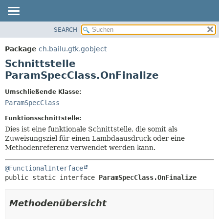
SEARCH
ÜBERBLICK
ÜBERSICHT:
VERSCHACHTELT
PACKAGE
Package
ch.bailu.gtk.gobject
FELD
KLASSE
Schnittstelle
KONSTRUKTOR
BAUM
ParamSpecClass.OnFinalize
METHODE
VERALTET
Umschließende Klasse:
INDEX
DETAILS:
ParamSpecClass
HILFE
FELD
Funktionsschnittstelle:
KONSTRUKTOR
Dies ist eine funktionale Schnittstelle, die somit als
Zuweisungsziel für einen Lambdaausdruck oder eine
METHODE
Methodenreferenz verwendet werden kann.
@FunctionalInterface
public static interface 
ParamSpecClass.OnFinalize
Methodenübersicht