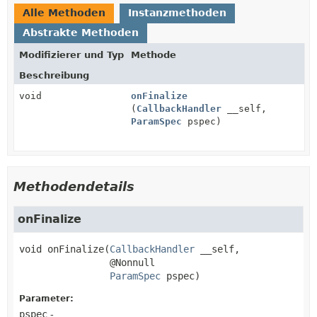
Alle Methoden
Instanzmethoden
Abstrakte Methoden
Modifizierer und Typ
Methode
Beschreibung
void
onFinalize
(
CallbackHandler
__self,
ParamSpec
pspec)
Methodendetails
onFinalize
void
onFinalize
(
CallbackHandler
 __self,

 @Nonnull

ParamSpec
 pspec)
Parameter:
pspec
-