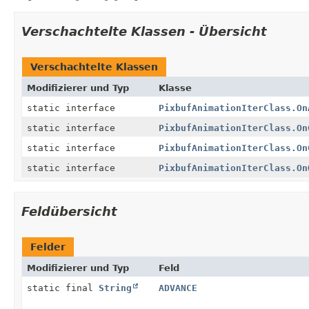
Verschachtelte Klassen - Übersicht
Verschachtelte Klassen
Modifizierer und Typ
Klasse
static interface
PixbufAnimationIterClass.On
static interface
PixbufAnimationIterClass.On
static interface
PixbufAnimationIterClass.On
static interface
PixbufAnimationIterClass.On
Feldübersicht
Felder
Modifizierer und Typ
Feld
static final
String
ADVANCE