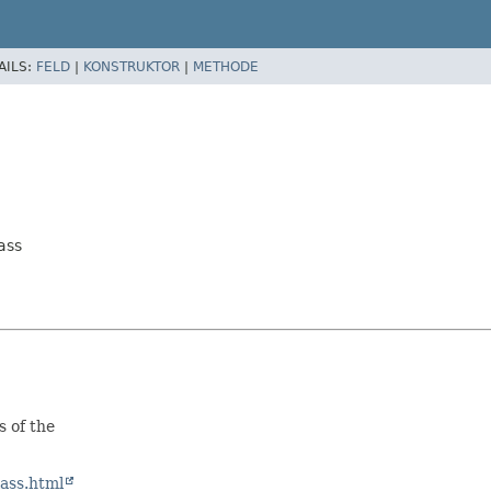
AILS:
FELD
|
KONSTRUKTOR
|
METHODE
ass
 of the
lass.html