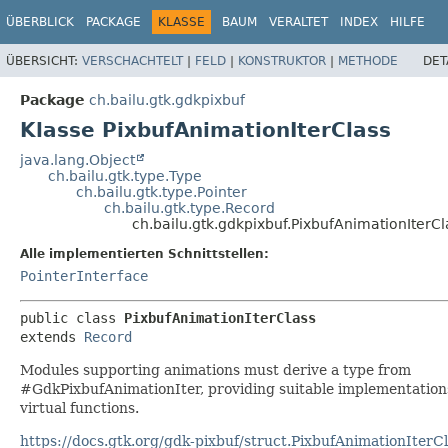
ÜBERBLICK
PACKAGE
KLASSE
BAUM
VERALTET
INDEX
HILFE
ÜBERSICHT:
VERSCHACHTELT
|
FELD
|
KONSTRUKTOR
|
METHODE
DET
Package
ch.bailu.gtk.gdkpixbuf
Klasse PixbufAnimationIterClass
java.lang.Object
ch.bailu.gtk.type.Type
ch.bailu.gtk.type.Pointer
ch.bailu.gtk.type.Record
ch.bailu.gtk.gdkpixbuf.PixbufAnimationIterCl
Alle implementierten Schnittstellen:
PointerInterface
public class 
PixbufAnimationIterClass
extends 
Record
Modules supporting animations must derive a type from
#GdkPixbufAnimationIter, providing suitable implementations
virtual functions.
https://docs.gtk.org/gdk-pixbuf/struct.PixbufAnimationIterC