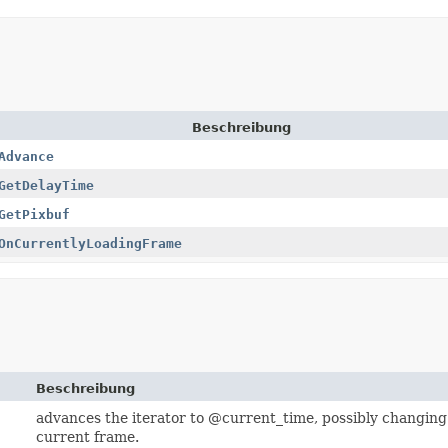
Beschreibung
Advance
GetDelayTime
GetPixbuf
OnCurrentlyLoadingFrame
Beschreibung
advances the iterator to @current_time, possibly changing
current frame.