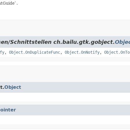
ntGuide`.
en/Schnittstellen ch.bailu.gtk.gobject.
Obje
fy
,
Object.OnDuplicateFunc
,
Object.OnNotify
,
Object.OnTo
t.
Object
ointer