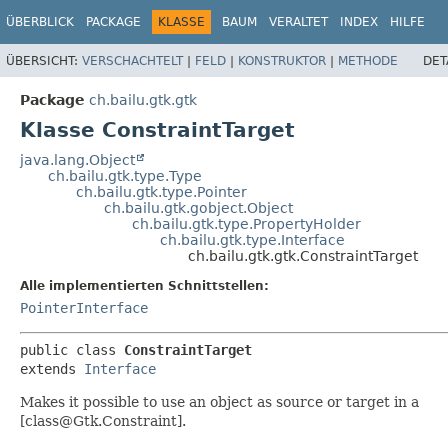
ÜBERBLICK
PACKAGE
KLASSE
BAUM
VERALTET
INDEX
HILFE
ÜBERSICHT:
VERSCHACHTELT
|
FELD
|
KONSTRUKTOR
|
METHODE
DET
Package
ch.bailu.gtk.gtk
Klasse ConstraintTarget
java.lang.Object
ch.bailu.gtk.type.Type
ch.bailu.gtk.type.Pointer
ch.bailu.gtk.gobject.Object
ch.bailu.gtk.type.PropertyHolder
ch.bailu.gtk.type.Interface
ch.bailu.gtk.gtk.ConstraintTarget
Alle implementierten Schnittstellen:
PointerInterface
public class 
ConstraintTarget
extends 
Interface
Makes it possible to use an object as source or target in a
[class@Gtk.Constraint].