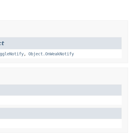
ct
ggleNotify
,
Object.OnWeakNotify