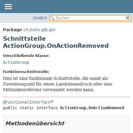
SEARCH
ÜBERBLICK
ÜBERSICHT:
VERSCHACHTELT
PACKAGE
Package
ch.bailu.gtk.gio
FELD
KLASSE
Schnittstelle
KONSTRUKTOR
BAUM
ActionGroup.OnActionRemoved
METHODE
VERALTET
Umschließende Klasse:
INDEX
DETAILS:
ActionGroup
HILFE
FELD
Funktionsschnittstelle:
KONSTRUKTOR
Dies ist eine funktionale Schnittstelle, die somit als
Zuweisungsziel für einen Lambdaausdruck oder eine
METHODE
Methodenreferenz verwendet werden kann.
@FunctionalInterface
public static interface 
ActionGroup.OnActionRemoved
Methodenübersicht