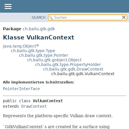
SEARCH
ÜBERBLICK
ÜBERSICHT:
VERSCHACHTELT
PACKAGE
Package
ch.bailu.gtk.gdk
FELD
KLASSE
Klasse VulkanContext
KONSTRUKTOR
BAUM
java.lang.Object
METHODE
ch.bailu.gtk.type.Type
VERALTET
ch.bailu.gtk.type.Pointer
INDEX
ch.bailu.gtk.gobject.Object
DETAILS:
ch.bailu.gtk.type.PropertyHolder
HILFE
FELD
ch.bailu.gtk.gdk.DrawContext
ch.bailu.gtk.gdk.VulkanContext
KONSTRUKTOR
Alle implementierten Schnittstellen:
METHODE
PointerInterface
public class 
VulkanContext
extends 
DrawContext
Represents the platform-specific Vulkan draw context.
`GdkVulkanContext`s are created for a surface using