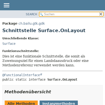
SEARCH
ÜBERBLICK
ÜBERSICHT:
VERSCHACHTELT
PACKAGE
Package
ch.bailu.gtk.gdk
FELD
KLASSE
Schnittstelle Surface.OnLayout
KONSTRUKTOR
BAUM
Umschließende Klasse:
METHODE
VERALTET
Surface
INDEX
DETAILS:
Funktionsschnittstelle:
HILFE
FELD
Dies ist eine funktionale Schnittstelle, die somit als
Zuweisungsziel für einen Lambdaausdruck oder eine
KONSTRUKTOR
Methodenreferenz verwendet werden kann.
METHODE
@FunctionalInterface
public static interface 
Surface.OnLayout
Methodenübersicht
Alle Methoden
Instanzmethoden