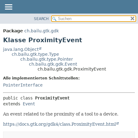
SEARCH
ÜBERBLICK
ÜBERSICHT:
VERSCHACHTELT
PACKAGE
Package
ch.bailu.gtk.gdk
FELD
KLASSE
Klasse ProximityEvent
KONSTRUKTOR
BAUM
java.lang.Object
METHODE
ch.bailu.gtk.type.Type
VERALTET
ch.bailu.gtk.type.Pointer
INDEX
ch.bailu.gtk.gdk.Event
DETAILS:
ch.bailu.gtk.gdk.ProximityEvent
HILFE
FELD
Alle implementierten Schnittstellen:
KONSTRUKTOR
PointerInterface
METHODE
public class 
ProximityEvent
extends 
Event
An event related to the proximity of a tool to a device.
https://docs.gtk.org/gdk4/class.ProximityEvent.html