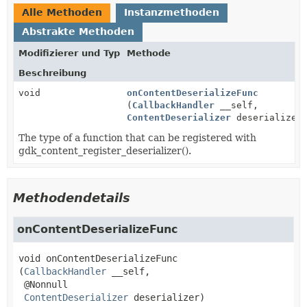
Alle Methoden
Instanzmethoden
Abstrakte Methoden
Modifizierer und Typ
Methode
Beschreibung
void
onContentDeserializeFunc
(
CallbackHandler
__self,
ContentDeserializer
deserializer
The type of a function that can be registered with
gdk_content_register_deserializer().
Methodendetails
onContentDeserializeFunc
void
onContentDeserializeFunc
(
CallbackHandler
 __self,

 @Nonnull

ContentDeserializer
 deserializer)