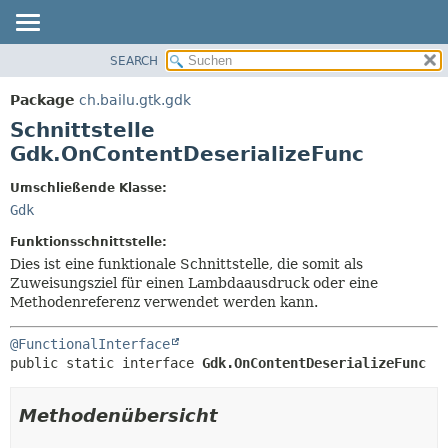
SEARCH
ÜBERBLICK
ÜBERSICHT:
VERSCHACHTELT
PACKAGE
Package
ch.bailu.gtk.gdk
FELD
KLASSE
Schnittstelle
KONSTRUKTOR
BAUM
Gdk.OnContentDeserializeFunc
METHODE
VERALTET
Umschließende Klasse:
INDEX
DETAILS:
Gdk
HILFE
FELD
Funktionsschnittstelle:
KONSTRUKTOR
Dies ist eine funktionale Schnittstelle, die somit als
Zuweisungsziel für einen Lambdaausdruck oder eine
METHODE
Methodenreferenz verwendet werden kann.
@FunctionalInterface
public static interface 
Gdk.OnContentDeserializeFunc
Methodenübersicht