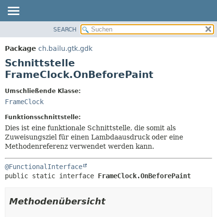
SEARCH
ÜBERBLICK
ÜBERSICHT:
VERSCHACHTELT
PACKAGE
Package
ch.bailu.gtk.gdk
FELD
KLASSE
Schnittstelle
KONSTRUKTOR
BAUM
FrameClock.OnBeforePaint
METHODE
VERALTET
Umschließende Klasse:
INDEX
DETAILS:
FrameClock
HILFE
FELD
Funktionsschnittstelle:
KONSTRUKTOR
Dies ist eine funktionale Schnittstelle, die somit als
Zuweisungsziel für einen Lambdaausdruck oder eine
METHODE
Methodenreferenz verwendet werden kann.
@FunctionalInterface
public static interface 
FrameClock.OnBeforePaint
Methodenübersicht