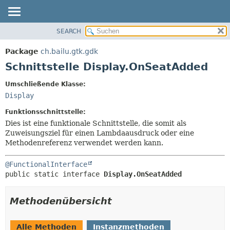
SEARCH
ÜBERBLICK
ÜBERSICHT:
VERSCHACHTELT
PACKAGE
Package
ch.bailu.gtk.gdk
FELD
KLASSE
Schnittstelle Display.OnSeatAdded
KONSTRUKTOR
BAUM
Umschließende Klasse:
METHODE
VERALTET
Display
INDEX
DETAILS:
Funktionsschnittstelle:
HILFE
FELD
Dies ist eine funktionale Schnittstelle, die somit als
Zuweisungsziel für einen Lambdaausdruck oder eine
KONSTRUKTOR
Methodenreferenz verwendet werden kann.
METHODE
@FunctionalInterface
public static interface 
Display.OnSeatAdded
Methodenübersicht
Alle Methoden
Instanzmethoden