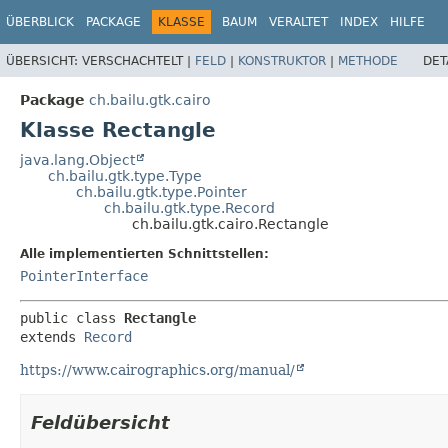
ÜBERBLICK
PACKAGE
KLASSE
BAUM
VERALTET
INDEX
HILFE
ÜBERSICHT:
VERSCHACHTELT |
FELD
|
KONSTRUKTOR
|
METHODE
DET
Package
ch.bailu.gtk.cairo
Klasse Rectangle
java.lang.Object
ch.bailu.gtk.type.Type
ch.bailu.gtk.type.Pointer
ch.bailu.gtk.type.Record
ch.bailu.gtk.cairo.Rectangle
Alle implementierten Schnittstellen:
PointerInterface
public class 
Rectangle
extends 
Record
https://www.cairographics.org/manual/
Feldübersicht