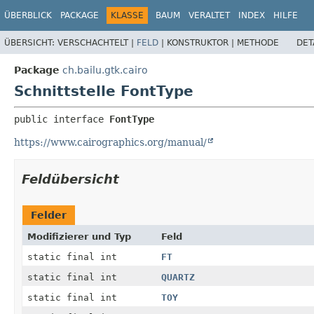
ÜBERBLICK
PACKAGE
KLASSE
BAUM
VERALTET
INDEX
HILFE
ÜBERSICHT:
VERSCHACHTELT |
FELD
|
KONSTRUKTOR |
METHODE
DET
Package
ch.bailu.gtk.cairo
Schnittstelle FontType
public interface 
FontType
https://www.cairographics.org/manual/
Feldübersicht
Felder
Modifizierer und Typ
Feld
static final int
FT
static final int
QUARTZ
static final int
TOY